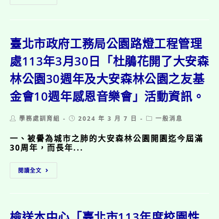
育
署
生
部
函
象
體
轉
棋
育
財
錦
署
臺北市政府工務局公園路燈工程管理
團
標
委
法
賽」
託
處113年3月30日「杜鵑花開了大安森
人
活
國
台
動
林公園30週年及大安森林公園之友基
立
灣
簡
臺
兒
章
金會10週年感恩音樂會」活動資訊。
灣
童
1
師
暨
份。
範
家
Post
Post
Post
學務處訓育組
2024 年 3 月 7 日
一般消息
大
庭
author:
published:
category:
學
扶
一、被譽為城市之肺的大安森林公園開園迄今屆滿
辦
助
30周年，而長年...
理
基
113
金
臺
年
閱讀全文
會
北
度
辦
市
「戶
理
政
外
「第
府
探
九
工
檢送本中心「臺北市113年度校園性
索
屆