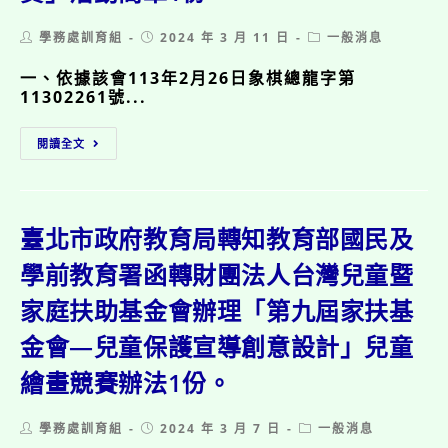
大
北
賞」
市
Post
Post
Post
學務處訓育組
2024 年 3 月 11 日
一般消息
113
author:
published:
category:
年
一、依據該會113年2月26日象棋總龍字第
度
11302261號...
性
別
臺
平
閱讀全文
北
等
市
教
政
育-
府
用
教
臺北市政府教育局轉知教育部國民及
繪
育
本
局
學前教育署函轉財團法人台灣兒童暨
話
檢
性
家庭扶助基金會辦理「第九屆家扶基
送
別
中
研
金會—兒童保護宣導創意設計」兒童
華
習
民
班」
繪畫競賽辦法1份。
國
實
象
施
棋
計
Post
Post
Post
學務處訓育組
2024 年 3 月 7 日
一般消息
文
author:
畫
published:
category: