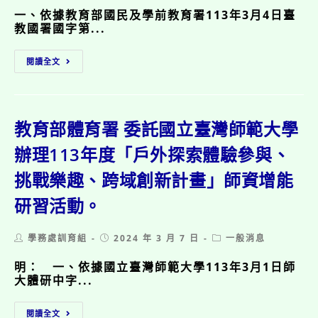
化
1
一、依據教育部國民及學前教育署113年3月4日臺
協
份。
教國署國字第...
會
「拒
臺
絕
閱讀全文
北
毒
市
害．
政
優
府
質
教
教育部體育署 委託國立臺灣師範大學
學
育
習
局
辦理113年度「戶外探索體驗參與、
—
轉
第
挑戰樂趣、跨域創新計畫」師資增能
知
二
教
十
研習活動。
育
一
部
屆
國
春
Post
Post
Post
學務處訓育組
2024 年 3 月 7 日
一般消息
民
author:
暉
published:
category:
及
盃
明：​ 一、依據國立臺灣師範大學113年3月1日師
學
台
大體研中字...
前
北
教
市
教
育
閱讀全文
學