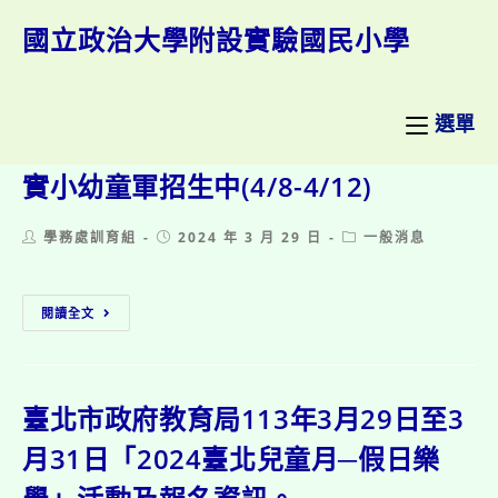
跳
轉
國立政治大學附設實驗國民小學
至
主
要
內
選單
容
實小幼童軍招生中(4/8-4/12)
Post
Post
Post
學務處訓育組
2024 年 3 月 29 日
一般消息
author:
published:
category:
實
閱讀全文
小
幼
童
軍
招
臺北市政府教育局113年3月29日至3
生
中
月31日「2024臺北兒童月─假日樂
(4/8-
4/12)