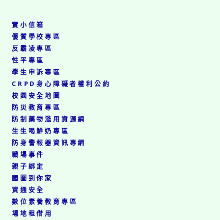
法
113
森
1
年
林
份。
度
實小信箱
公
校
園
優質學校專區
園
30
反霸凌專區
性
週
性平專區
別
年
事
及
學生申訴專區
件
大
CRPD身心障礙者權利公約
之
安
校園安全地圖
合
森
意
防災教育專區
林
性
公
防制藥物濫用資源網
行
園
生生喝鮮奶專區
為
之
防身警報器資訊專網
行
友
為
職場事件
基
人
金
親子綁定
情
會
國圖到你家
感
10
資通安全
教
週
育
數位素養教育專區
年
8
感
場地租借用
小