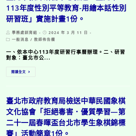
大
防
學
113年度性別平等教育-用繪本話性別
教
（下
育
研習班」實施計畫1份。
稱
融
內
入
湖
式
Post
Post
學務處訓育組
2024 年 3 月 11 日
社
教
author:
published:
Post
一般消息
/
教師佈告欄
大）
學
category:
辦
教
一、依本中心113年度研習行事曆辦理。二、研習
理
案
對象：臺北市公...
「2024
研
台
發
灣
臺
工
閱讀全文
藝
北
作
術
市
坊」
博
教
實
覽
師
施
會
研
臺北市政府教育局檢送中華民國象棋
計
兒
習
畫
童
中
文化協會「拒絕毒害．優質學習—第
1
慈
心
份。
二十一屆春暉盃台北市學生象棋錦標
善
檢
繪
送
賽」活動簡章1份。
畫
「臺