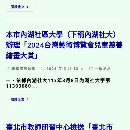
月
臺
31
閱讀全文
北
日
市
「2024
政
臺
府
北
教
本市內湖社區大學（下稱內湖社大）
兒
育
童
局
辦理「2024台灣藝術博覽會兒童慈善
月
函
─
繪畫大賞」
送
假
教
日
育
樂
Post
Post
Post
學務處訓育組
2024 年 3 月 18 日
一般消息
部
學」
author:
published:
category:
「113
活
一、依據內湖社大113年3月8日內湖社大字第
年
動
11303080...
國
及
民
報
本
中
名
閱讀全文
市
小
資
內
學
訊。
湖
全
社
民
區
臺北市教師研習中心檢送「臺北市
國