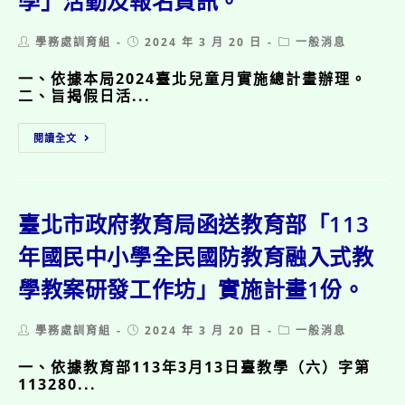
學」活動及報名資訊。
Post
Post
Post
學務處訓育組
2024 年 3 月 20 日
一般消息
author:
published:
category:
一、依據本局2024臺北兒童月實施總計畫辦理。
二、旨揭假日活...
臺
閱讀全文
北
市
政
府
教
臺北市政府教育局函送教育部「113
育
局
年國民中小學全民國防教育融入式教
113
學教案研發工作坊」實施計畫1份。
年
3
月
Post
Post
Post
學務處訓育組
2024 年 3 月 20 日
一般消息
29
author:
published:
category:
日
一、依據教育部113年3月13日臺教學（六）字第
至
113280...
3