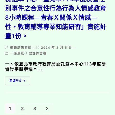
務
體
家
局
別事件之合意性行為行為人情感教育
驗
扶
公
參
基
8小時課程—青春Ｘ關係Ｘ情感—
園
與、
金
路
挑
會
性・教育輔導專業知能研習」實施計
燈
戰
—
工
樂
兒
畫1份。
程
趣、
童
管
跨
保
理
域
Post
Post
學務處訓育組
2024 年 3 月 5 日
護
處
author:
創
published:
宣
Post
一般消息
/
教師佈告欄
113
新
category:
導
年
計
創
一、依臺北市政府教育局委託暨本中心113年度研
3
畫」
意
習行事曆辦理。...
月
師
設
30
資
計」
檢
日
增
閱讀全文
兒
送
「杜
能
童
本
鵑
研
繪
中
花
習
畫
心
開
活
競
「臺
了
動。
賽
北
1
2
3
Go to the next page
大
辦
市
安