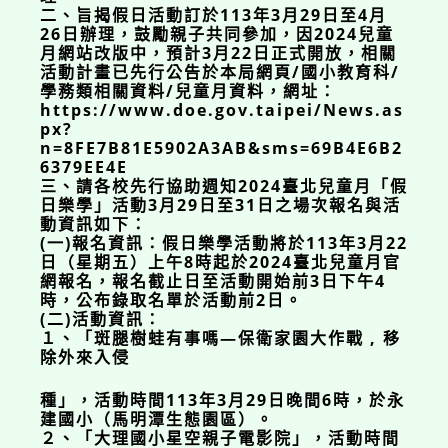
二、旨揭假日活動訂於113年3月29日至4月
26日辦理，鼓勵親子共同參加，因2024兒童
月網站改版中，預計3月22日正式開放，相關
活動計畫已先行公告於本局網頁/國小教育科/
學務類相關資料/兒童月資料，網址：
https://www.doe.gov.taipei/News.as
px?
n=8FE7B81E5902A3AB&sms=69B4E6B2
6379EE4E
三、請各校先行協助週知2024臺北兒童月「假
日樂學」活動3月29日至31日之場次報名與活
動資訊如下：
(一)報名資訊：假日樂學活動將於113年3月22
日（星期五）上午8時起於2024臺北兒童月官
網報名，報名截止日至活動開始前3日下午4
時，公布錄取名單於活動前2日。
(二)活動資訊：
１、「斑腿樹蛙有事嗎—保衛家園大作戰 , 移
除外來入侵
種」，活動時間113年3月29日晚間6時，於永
建國小（馬明潭生態園區）。
２、「大理國小星空親子電影院」，活動時間