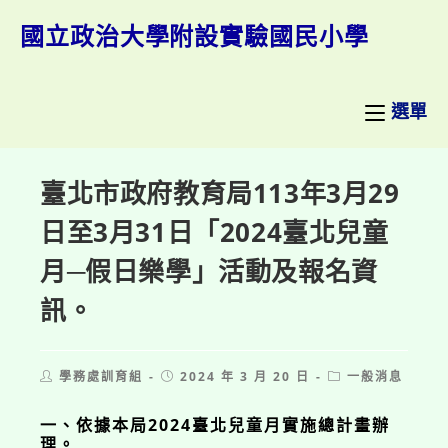
跳
轉
國立政治大學附設實驗國民小學
至
主
要
內
選單
容
臺北市政府教育局113年3月29
日至3月31日「2024臺北兒童
月─假日樂學」活動及報名資
訊。
Post
Post
Post
學務處訓育組
2024 年 3 月 20 日
一般消息
author:
published:
category:
一、依據本局2024臺北兒童月實施總計畫辦
理。