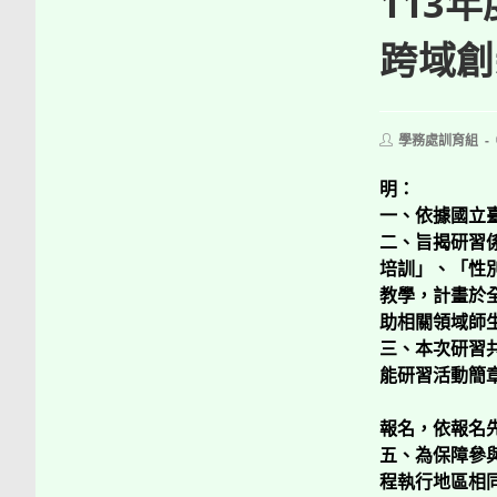
113
跨域創
Post
學務處訓育組
author:
明：​
一、依據國立臺
二、旨揭研習
培訓」、「性
教學，計畫於
助相關領域師
三、本次研習
能研習活動簡
報名，依報名先後順
五、為保障參
程執行地區相