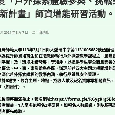
年度「戶外探索體驗參與、挑戰
新計畫」師資增能研習活動。
Post
Post
2024 年 3 月 7 日
一般消息
published:
category:
灣師範大學113年3月1日師大體研中字第1131005682號函辦理
係為提升師資培育生和在職教師執行戶外探索教學課程之「風險
別平權」及「環境永續發展」等知能，以提供學生更全面且完善
全臺北、中、南、東及離島各區，辦理前述四大主題之相關增能
生深化戶外探索課程的教學內涵、執行品質與安全管理。
共計6場次，包含主題、地點、招收人數及報名資訊等相關資訊
章（如附件）。
序額滿為止，報名網址:https://forms.gle/RGygKrg5Bi
與者權益，1人至多能報名2場研習。如報名人數超過，則以服務
同者優先錄取。