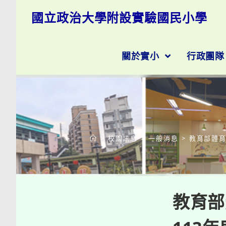
跳
國立政治大學附設實驗國民小學
轉
至
主
要
關於實小
行政團
內
容
>
校園訊息
>
一般消息
>
教育部體育
教育部