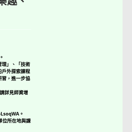
樂趣、
。
管理」、「技術
的戶外探索課程
研習，進一步協
，請詳見師資增
oLsoqWA。
單位所在地與課