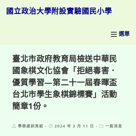
跳
轉
國立政治大學附設實驗國民小學
至
主
要
內
選單
容
臺北市政府教育局檢送中華民
國象棋文化協會「拒絕毒害．
優質學習—第二十一屆春暉盃
台北市學生象棋錦標賽」活動
簡章1份。
Post
Post
Post
學務處訓育組
2024 年 3 月 11 日
一般消息
author:
published:
category: