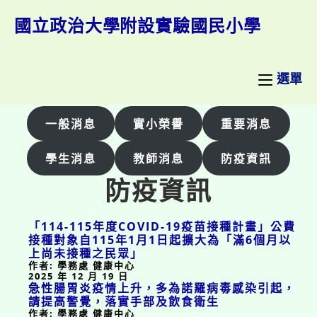
跳
轉
國立政治大學附設實驗國民小學
至
主
要
內
選單
容
一般消息
實小榮譽
重要消息
學生消息
教師消息
防疫資訊
防疫資訊
「114-115年度COVID-19疫苗接種計畫」公費
接種對象自115年1月1日起擴大為「滿6個月以
上尚未接種之民眾」
作者: 學務處 健康中心
2025 年 12 月 19 日
急性腸胃炎疫情上升，多為諾羅病毒感染引起，
請提高警覺，落實手部及飲食衛生
作者: 學務處 健康中心