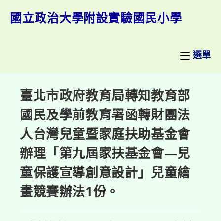
跳
轉
國立政治大學附設實驗國民小學
至
主
要
內
選單
容
臺北市政府教育局轉知教育部
國民及學前教育署函轉財團法
人台灣兒童暨家庭扶助基金會
辦理「第九屆家扶基金會—兒
童保護宣導創意設計」兒童繪
畫競賽辦法1份。