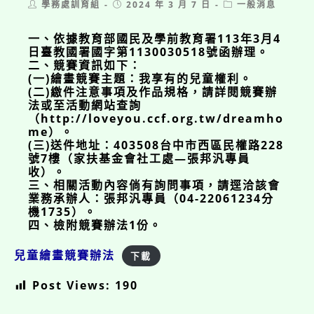
Post
Post
Post
學務處訓育組
2024 年 3 月 7 日
一般消息
author:
published:
category:
一、依據教育部國民及學前教育署113年3月4
日臺教國署國字第1130030518號函辦理。
二、競賽資訊如下：
(一)繪畫競賽主題：我享有的兒童權利。
(二)繳件注意事項及作品規格，請詳閱競賽辦
法或至活動網站查詢
（http://loveyou.ccf.org.tw/dreamho
me）。
(三)送件地址：403508台中市西區民權路228
號7樓（家扶基金會社工處—張邦汎專員
收）。
三、相關活動內容倘有詢問事項，請逕洽該會
業務承辦人：張邦汎專員（04-22061234分
機1735）。
四、檢附競賽辦法1份。
兒童繪畫競賽辦法
下載
Post Views:
190