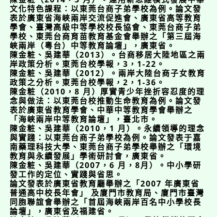
文化特色課程：以東莞台商子弟學校為例。論文發
表於廣東省海峽兩岸交流促進會、廣東省高等教育
學會、臺灣高級中等學校校長協會、東莞台商子弟
學校、東莞台商育苗教育基金會舉辦之「第三屆海
峽兩岸（粵台）中等教育論壇」，廣東省。
陳金粧、吳建華（2013）。台商移居大陸地區之兩
岸政策分析。東莞台校學報，3，1-22。
陳金粧、吳建華（2012）。兩岸大陸台商子女教育
政策之分析。東莞台校學報，2，1-36。
陳金粧（2010，8 月）厚實青少年挫折容忍度的理
念與做法：以東莞台校推動生命教育為例。論文發
表於廣東省教育學會、中華中等教育學會舉辦之
「海峽兩岸中等教育論壇」，臺北市。
陳金粧、吳建華（2010，1 月）。永續領導的理念
與實踐：以東莞台商子弟學校為例。論文發表于嘉
南藥理科技大學、東莞台商子弟學校舉辦之「環境
教育與永續發展」學術研討會，廣東省。
陳金粧、吳建華（2007，6 月，8月）。中小學研
發工作的定位、實踐與省思。
論文發表於廣東省教育廳舉辦之「2007 年廣東省
普通高中校長年會」 及廈門市教育局、廈門市臺灣
同胞聯誼會舉辦之「首屆海峽兩岸百名中小學校長
論壇」，廣東省及福建省。