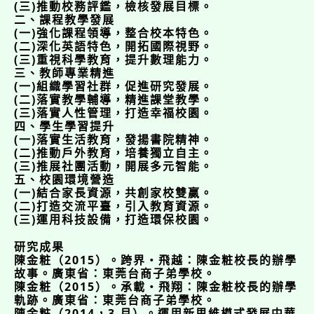
(三)推動校務評鑑，檢核發展目標。
二、課程教學發展
(一)強化課程領導，整合校本特色。
(二)深化英語特色，開拓國際視野。
(三)重視科學教育，提升數理能力。
三、教師專業精進
(一)組織學習社群，促進研究發展。
(二)落實教學輔導，精進課堂教學。
(三)落實人性管理，打造幸福校園。
四、學生學習提升
(一)落實生活教育，發揚書院精神。
(二)推動戶外教育，培養獨立自主。
(三)推展社團活動，開展多元智能。
五、校園環境營造
(一)結合家長資源，共創家校雙贏。
(二)打造交流平臺，引入教育資源。
(三)運用科技設備，打造環保校園。
研究成果
陳金粧（2015）。跨界‧飛越：陳金粧校長的辦學
故事。廣東省：東莞台商子弟學校。
陳金粧（2015）。承載‧飛翔：陳金粧校長的辦學
軌跡。廣東省：東莞台商子弟學校。
陳金粧（2014，3 月）。運用新思維模式發展中華