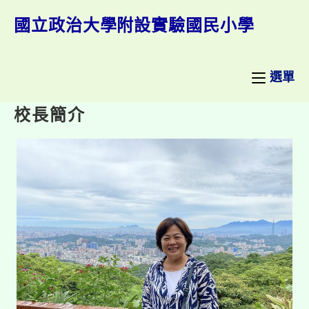
跳
轉
國立政治大學附設實驗國民小學
至
主
要
內
選單
容
校長簡介