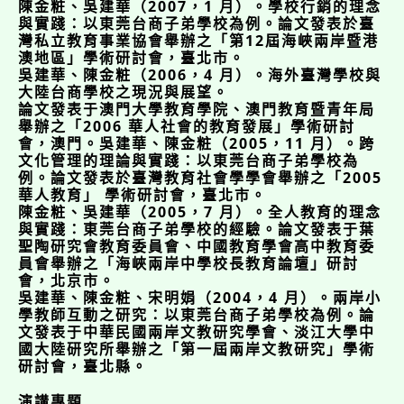
陳金粧、吳建華（2007，1 月）。學校行銷的理念
與實踐：以東莞台商子弟學校為例。論文發表於臺
灣私立教育事業協會舉辦之「第12屆海峽兩岸暨港
澳地區」學術研討會，臺北市。
吳建華、陳金粧（2006，4 月）。海外臺灣學校與
大陸台商學校之現況與展望。
論文發表于澳門大學教育學院、澳門教育暨青年局
舉辦之「2006 華人社會的教育發展」學術研討
會，澳門。吳建華、陳金粧（2005，11 月）。跨
文化管理的理論與實踐：以東莞台商子弟學校為
例。論文發表於臺灣教育社會學學會舉辦之「2005
華人教育」 學術研討會，臺北市。
陳金粧、吳建華（2005，7 月）。全人教育的理念
與實踐：東莞台商子弟學校的經驗。論文發表于葉
聖陶研究會教育委員會、中國教育學會高中教育委
員會舉辦之「海峽兩岸中學校長教育論壇」研討
會，北京市。
吳建華、陳金粧、宋明娟（2004，4 月）。兩岸小
學教師互動之研究：以東莞台商子弟學校為例。論
文發表于中華民國兩岸文教研究學會、淡江大學中
國大陸研究所舉辦之「第一屆兩岸文教研究」學術
研討會，臺北縣。
演講專題