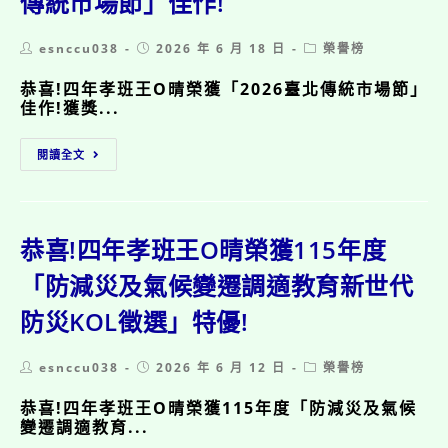
傳統市場節」佳作!
隊！
Post
Post
Post
esnccu038
2026 年 6 月 18 日
榮譽榜
author:
published:
category:
恭喜!四年孝班王O晴榮獲「2026臺北傳統市場節」
佳作!獲獎...
恭
閱讀全文
喜!
四
年
孝
班
恭喜!四年孝班王O晴榮獲115年度
王
O
「防減災及氣候變遷調適教育新世代
晴
防災KOL徵選」特優!
榮
獲
「2026
Post
Post
Post
esnccu038
2026 年 6 月 12 日
榮譽榜
臺
author:
published:
category:
北
恭喜!四年孝班王O晴榮獲115年度「防減災及氣候
傳
變遷調適教育...
統