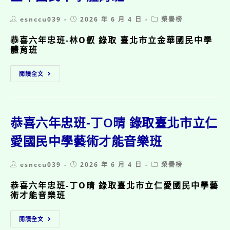
新
適
錄
教
Post
Post
Post
esnccu039
2026 年 6 月 4 日
榮譽榜
取
育
author:
published:
category:
臺
新
恭喜六年忠班-林O叡 錄取 臺北市立金華國民中學
北
世
體育班
市
代
立
防
恭
金
災
閱讀全文
喜
華
KOL
六
國
徵
年
民
選」
忠
中
特
班-
學
恭喜六年忠班-丁O晴 錄取臺北市立仁
優!
林
體
O
愛國民中學藝術才能音樂班
育
叡
班
錄
Post
Post
Post
esnccu039
2026 年 6 月 4 日
榮譽榜
取
author:
published:
category:
臺
恭喜六年忠班-丁O晴 錄取臺北市立仁愛國民中學藝
北
術才能音樂班
市
立
恭
金
閱讀全文
喜
華