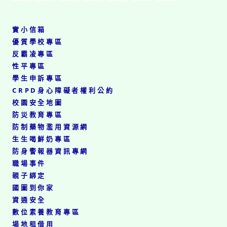
圖
晴
文
參
徵
加
實小信箱
選
臺
影
優質學校專區
北
音
反霸凌專區
市
組
性平專區
114
國
學
小
學生申訴專區
年
中
CRPD身心障礙者權利公約
度
高
校園安全地圖
國
年
民
防災教育專區
級
小
甲
防制藥物濫用資源網
學
等!
生生喝鮮奶專區
「好
防身警報器資訊專網
學
生、
職場事件
好
親子綁定
品
國圖到你家
德」
資通安全
演
講
數位素養教育專區
比
場地租借用