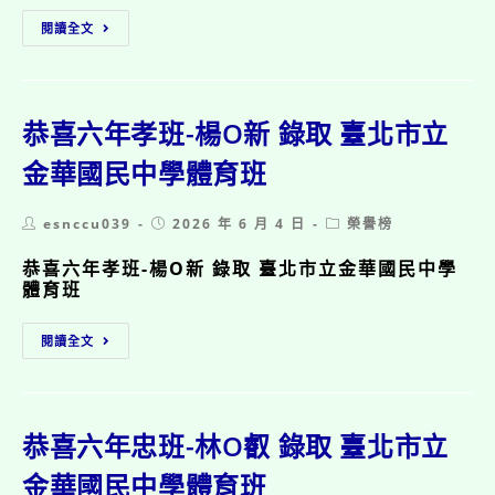
市
恭
場
閱讀全文
喜!
節」
四
佳
年
作!
孝
班
恭喜六年孝班-楊O新 錄取 臺北市立
王
O
金華國民中學體育班
晴
榮
Post
Post
Post
esnccu039
2026 年 6 月 4 日
榮譽榜
獲
author:
published:
category:
115
恭喜六年孝班-楊O新 錄取 臺北市立金華國民中學
年
體育班
度
「防
恭
減
閱讀全文
喜
災
六
及
年
氣
孝
候
班-
變
恭喜六年忠班-林O叡 錄取 臺北市立
楊
遷
O
金華國民中學體育班
調