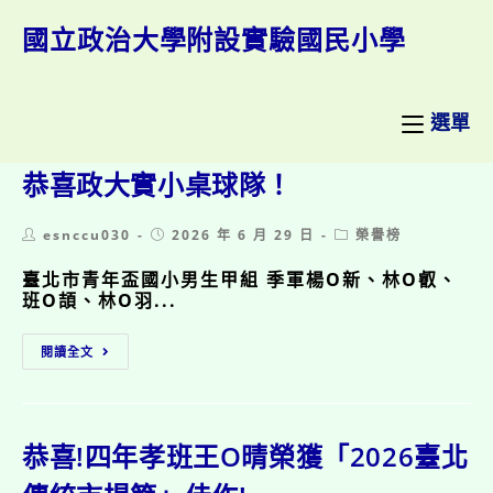
跳
轉
國立政治大學附設實驗國民小學
至
主
要
內
選單
容
恭喜政大實小桌球隊！
Post
Post
Post
esnccu030
2026 年 6 月 29 日
榮譽榜
author:
published:
category:
臺北市青年盃國小男生甲組 季軍楊O新、林O叡、
班O頡、林O羽...
恭
閱讀全文
喜
政
大
實
小
恭喜!四年孝班王O晴榮獲「2026臺北
桌
球