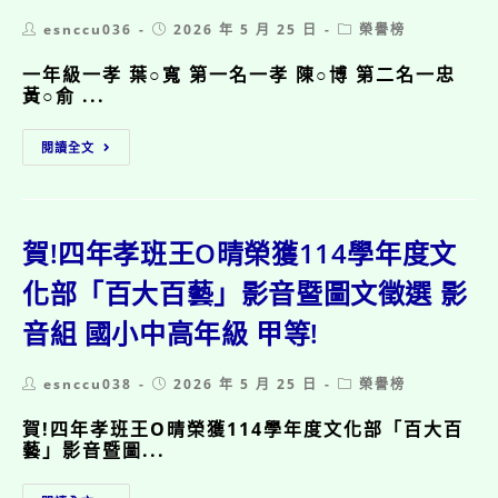
參
樂
Post
Post
Post
esnccu036
2026 年 5 月 25 日
榮譽榜
加
班
author:
published:
category:
中
一年級一孝 葉○寬 第一名一孝 陳○博 第二名一忠
華
黃○俞 ...
民
國
114
柔
閱讀全文
學
道
年
總
度
會
校
115
內
年
賀!四年孝班王O晴榮獲114學年度文
一
全
~
化部「百大百藝」影音暨圖文徵選 影
國
三
柔
音組 國小中高年級 甲等!
年
道
級
錦
說
標
Post
Post
Post
esnccu038
2026 年 5 月 25 日
榮譽榜
故
賽
author:
published:
category:
事
榮
賀!四年孝班王O晴榮獲114學年度文化部「百大百
比
獲
藝」影音暨圖...
賽
格
得
式
賀!
獎