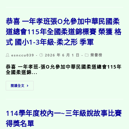
六
國
年
民
忠
中
班-
學
恭喜 一年孝班張O允參加中華民國柔
丁
體
O
道總會115年全國柔道錦標賽 榮獲 格
育
晴
班
式 國小1-3年級-柔之形 季軍
錄
取
臺
Post
Post
Post
esnccu039
2026 年 6 月 1 日
榮譽榜
北
author:
published:
category:
市
恭喜 一年孝班-張O允參加中華民國柔道總會115年
立
全國柔道錦...
仁
愛
恭
國
閱讀全文
喜
民
一
中
年
學
孝
藝
班
114學年度校內一~三年級說故事比賽
術
張
才
O
得獎名單
能
允
音