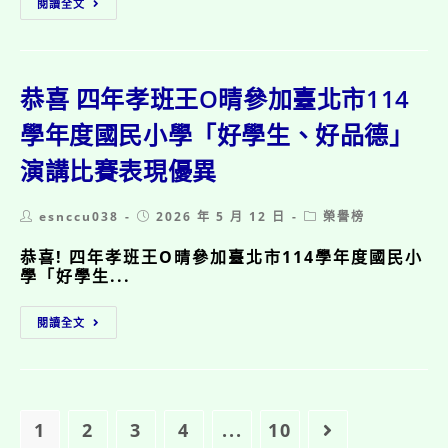
國
閱讀全文
四
名
小
年
單
1-
孝
3
班
年
王
恭喜 四年孝班王O晴參加臺北市114
級-
O
柔
晴
學年度國民小學「好學生、好品德」
之
榮
形
演講比賽表現優異
獲
季
114
軍
學
Post
Post
Post
esnccu038
2026 年 5 月 12 日
榮譽榜
年
author:
published:
category:
度
恭喜! 四年孝班王O晴參加臺北市114學年度國民小
文
學「好學生...
化
部
恭
「百
閱讀全文
喜
大
四
百
年
藝」
孝
影
班
音
王
1
2
3
4
...
10
Go to the 
暨
O