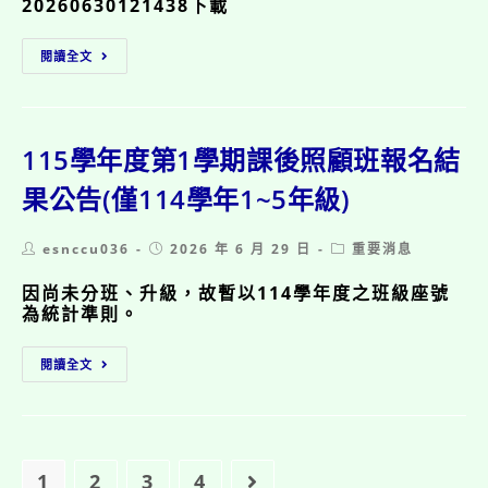
20260630121438下載
告
115
閱讀全文
學
年
度
三、
五
115學年度第1學期課後照顧班報名結
年
級
果公告(僅114學年1~5年級)
編
班
Post
Post
Post
esnccu036
2026 年 6 月 29 日
重要消息
結
author:
published:
category:
果
因尚未分班、升級，故暫以114學年度之班級座號
公
為統計準則。
告
115
閱讀全文
學
年
度
第
1
學
1
2
3
4
Go to the next page