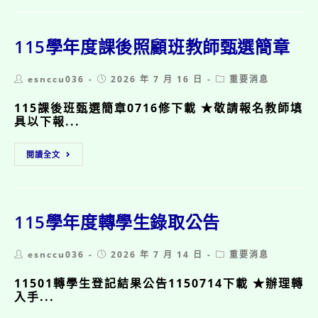
教
育
部
委
115學年度課後照顧班教師甄選簡章
託
方
Post
Post
Post
esnccu036
成
2026 年 7 月 16 日
重要消息
author:
published:
category:
事
115課後班甄選簡章0716修下載 ★敬請報名教師填
股
具以下報...
份
有
限
115
閱讀全文
公
學
司
年
辦
度
理
課
「115
後
115學年度轉學生錄取公告
年
照
教
顧
Post
Post
Post
esnccu036
師
班
2026 年 7 月 14 日
重要消息
author:
published:
category:
節
教
11501轉學生登記結果公告1150714下載 ★辦理轉
敬
師
入手...
師
甄
徵
選