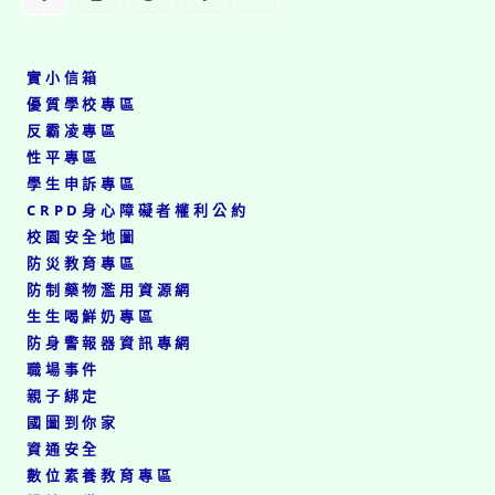
期
課
後
照
實小信箱
顧
優質學校專區
班
反霸凌專區
報
性平專區
名
結
學生申訴專區
果
CRPD身心障礙者權利公約
公
校園安全地圖
告
(僅
防災教育專區
114
防制藥物濫用資源網
學
生生喝鮮奶專區
年
防身警報器資訊專網
1~5
年
職場事件
級)
親子綁定
國圖到你家
資通安全
數位素養教育專區