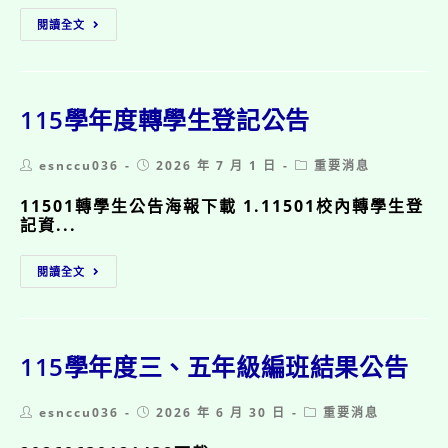
115
閱讀全文
學
年
度
小
一
115學年度轉學生登記公告
新
生
Post
Post
Post
esnccu036
課
2026 年 7 月 1 日
重要消息
author:
published:
category:
後
11501轉學生公告海報下載 1.11501校內轉學生登
班
記資...
報
名
結
115
閱讀全文
果
學
年
度
轉
學
115學年度三、五年級編班結果公告
生
登
Post
Post
Post
esnccu036
記
2026 年 6 月 30 日
重要消息
author:
published:
category:
公