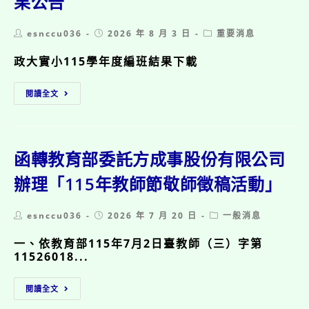
果公告
師
面
Post
Post
Post
esnccu036
2026 年 8 月 3 日
重要消息
試
author:
published:
category:
時
政大實小115學年度編班結果下載
程
表
一、
閱讀全文
三、
五
年
級
暨
函轉教育部委託方成事股份有限公司
轉
學
辦理「115年教師節敬師徵稿活動」
生
編
Post
Post
Post
esnccu036
2026 年 7 月 20 日
一般消息
班
author:
published:
category:
抽
一、依教育部115年7月2日臺教師（三）字第
籤
11526018...
結
果
函
公
閱讀全文
轉
告