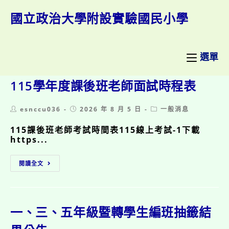
跳
轉
國立政治大學附設實驗國民小學
至
主
要
內
選單
容
115學年度課後班老師面試時程表
Post
Post
Post
esnccu036
2026 年 8 月 5 日
一般消息
author:
published:
category:
115課後班老師考試時間表115線上考試-1下載
https...
115
閱讀全文
學
年
度
課
後
一、三、五年級暨轉學生編班抽籤結
班
老