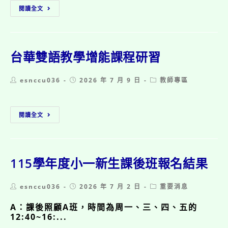
稿
簡
115
閱讀全文
活
章
學
動」
年
度
轉
學
台華雙語教學增能課程研習
生
錄
Post
Post
Post
esnccu036
取
2026 年 7 月 9 日
教師專區
author:
published:
category:
公
告
台
閱讀全文
華
雙
語
教
學
115學年度小一新生課後班報名結果
增
能
Post
Post
Post
esnccu036
課
2026 年 7 月 2 日
重要消息
author:
published:
category:
程
A：課後照顧A班，時間為周一、三、四、五的
研
12:40~16:...
習