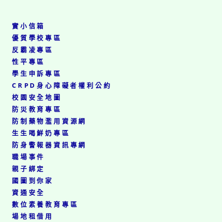
參
藝
加
競
臺
賽
實小信箱
北
榮
優質學校專區
市
獲
反霸凌專區
113
南
年
性平專區
區
度
英
學生申訴專區
國
語
CRPD身心障礙者權利公約
民
演
校園安全地圖
小
說
學
防災教育專區
第
國
一
防制藥物濫用資源網
語
組
生生喝鮮奶專區
文
優
防身警報器資訊專網
學
等!
藝
職場事件
競
親子綁定
賽
國圖到你家
榮
資通安全
獲
南
數位素養教育專區
區
場地租借用
寫