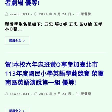
者劇場 優等!
習
原
表
住
現
民
Post
Post
Post
esnccu031
2024 年 9 月 24 日
榮譽榜
優
族
author:
published:
category:
良
語
獲獎學生名單如下: 五忠 張O睿 五忠 彭O綸 五孝
受
言
林O馨...
獎
學
名
藝
賀!
單
競
閱讀全文
本
賽
校
榮
五
獲
年
排
級
賀!本校六年忠班黃O寧參加臺北市
灣
學
族
生
113年度國民小學英語學藝競賽 榮獲
南
參
區
南區英語演說第一組 優等!
加
朗
臺
讀
北
比
Post
Post
Post
esnccu031
2024 年 9 月 24 日
榮譽榜
市
賽
author:
published:
category:
113
第
年
五
賀!
度
名!
閱讀全文