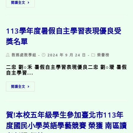
賀!
度
南
閱讀全文
本
國
區
校
民
六
六
小
年
年
學
級
忠
113學年度暑假自主學習表現優良受
硬
組
班
筆
優
賴
獎名單
書
等!
O
法
安
學
Post
Post
Post
教務處教學組
2024 年 9 月 24 日
榮譽榜
參
藝
author:
published:
category:
加
競
二忠 劉○禾 暑假自主學習表現優良二忠 劉○璦 暑假
臺
賽
自主學習...
北
榮
市
獲
113
113
南
閱讀全文
學
年
區
年
度
三
度
國
年
暑
民
級
假
小
賀!本校五年級學生參加臺北市113年
組
自
學
優
主
度國民小學英語學藝競賽 榮獲 南區讀
臺
等!
學
灣