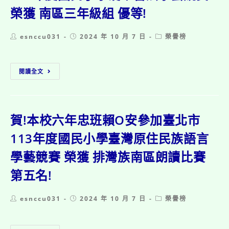
O
榮獲 南區三年級組 優等!
方
參
加
Post
Post
Post
esnccu031
2024 年 10 月 7 日
榮譽榜
臺
author:
published:
category:
北
市
賀!
113
閱讀全文
本
年
校
度
三
國
年
民
忠
賀!本校六年忠班賴O安參加臺北市
小
班
學
潘
113年度國民小學臺灣原住民族語言
硬
O
筆
學藝競賽 榮獲 排灣族南區朗讀比賽
樂
書
參
法
第五名!
加
學
臺
藝
北
競
Post
Post
Post
esnccu031
2024 年 10 月 7 日
榮譽榜
市
賽
author:
published:
category:
113
榮
年
獲