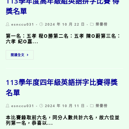
113學年度高年級組英語拼字比賽 得
學
期
獎名單
期
中
Post
Post
Post
esnccu031
2024 年 10 月 22 日
榮譽榜
評
author:
published:
category:
量
第一名：五孝 程O勝第二名：五孝 陳O蔚第三名：
表
六孝 紀O嘉...
現
優
113
異
閱讀全文
學
受
年
獎
度
名
高
單
年
113學年度四年級英語拼字比賽得獎
級
組
名單
英
語
Post
Post
Post
esnccu031
2024 年 10 月 11 日
榮譽榜
拼
author:
published:
category:
字
本比賽錄取前六名，同分人數共計六名，故六位並
比
列第一名，恭喜以...
賽