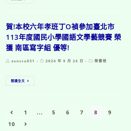
本
國
校
民
六
小
年
學
忠
賀!本校六年孝班丁O禎參加臺北市
英
班
語
黃
113年度國民小學國語文學藝競賽 榮
學
O
藝
獲 南區寫字組 優等!
寧
競
參
賽
加
榮
Post
Post
Post
esnccu031
2024 年 9 月 24 日
榮譽榜
臺
獲
author:
published:
category:
北
南
市
區
賀!
113
讀
閱讀全文
本
年
者
校
度
劇
六
國
場
年
民
優
孝
小
等!
班
1
...
5
6
7
8
9
Go to the previous page
學
丁
英
O
10
Go to the next page
語
禎
學