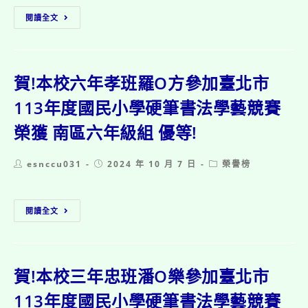
得
113
獎
閱讀全文
學
名
年
單
度
四
年
賀!本校六年孝班羅O方參加臺北市
級
英
113年度國民小學硬筆書法學藝競賽
語
榮獲 南區六年級組 優等!
拼
字
比
Post
Post
Post
esnccu031
2024 年 10 月 7 日
榮譽榜
賽
author:
published:
category:
得
獎
賀!
名
閱讀全文
本
單
校
六
年
孝
賀!本校三年忠班潘O樂參加臺北市
班
羅
113年度國民小學硬筆書法學藝競賽