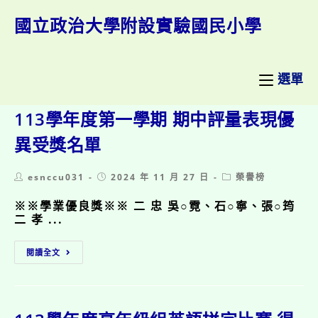
跳
轉
國立政治大學附設實驗國民小學
至
主
要
內
選單
容
113學年度第一學期 期中評量表現優
異受獎名單
Post
Post
Post
esnccu031
2024 年 11 月 27 日
榮譽榜
author:
published:
category:
※※學業優良獎※※ 二 忠 吳○霓、石○寧、張○筠
二 孝 ...
113
閱讀全文
學
年
度
第
一