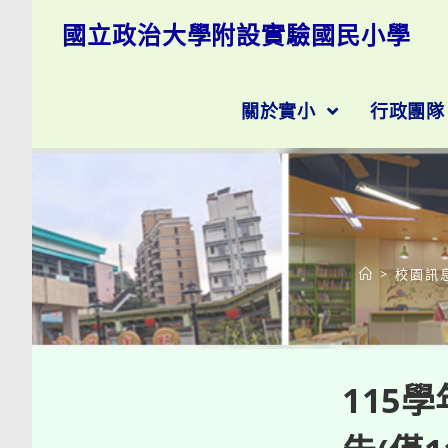
跳
國立政治大學附設實驗國民小學
轉
至
主
要
關於實小
行政團
內
容
>
校園訊
115