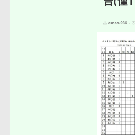
告(僅1
Post
P
esnccu036
author:
p