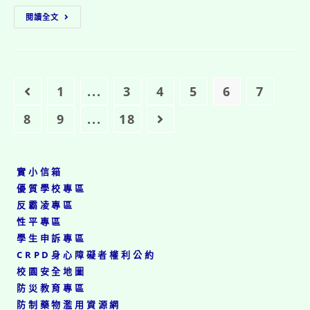
￼
教
閱讀全文
育
部
委
託
國
立
1
...
3
4
5
6
7
Go to the previous page
臺
灣
8
9
...
18
Go to the next page
藝
術
大
學
實小信箱
辦
優質學校專區
理
反霸凌專區
「新
住
性平專區
民
學生申訴專區
教
CRPD身心障礙者權利公約
育
校園安全地圖
揚
才
防災教育專區
計
防制藥物濫用資源網