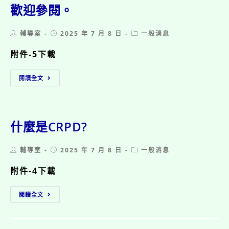
識
歡迎參閱。
我》
性
Post
Post
Post
輔導室
2025 年 7 月 8 日
一般消息
剝
author:
published:
category:
削
附件-5下載
防
制
兒
影
閱讀全文
少
展，
性
歡
剝
迎
削
參
防
加。
什麼是CRPD?
制
￼
服
Post
Post
Post
輔導室
務
2025 年 7 月 8 日
一般消息
author:
published:
category:
警
附件-4下載
政
工
作
什
閱讀全文
手
麼
冊，
是
歡
CRPD?