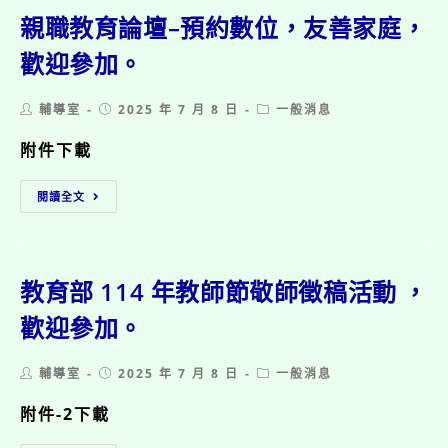
迎
參
親職教育論壇–預約數位，友善家庭，
閱。
歡迎參加。
Post
Post
Post
輔導室
2025 年 7 月 8 日
一般消息
author:
published:
category:
附件下載
親
閱讀全文
職
教
育
論
壇
教育部 114 年教師節敬師徵稿活動 ，
–
預
歡迎參加。
約
數
Post
Post
Post
輔導室
2025 年 7 月 8 日
一般消息
位，
author:
published:
category:
友
附件-2下載
善
家