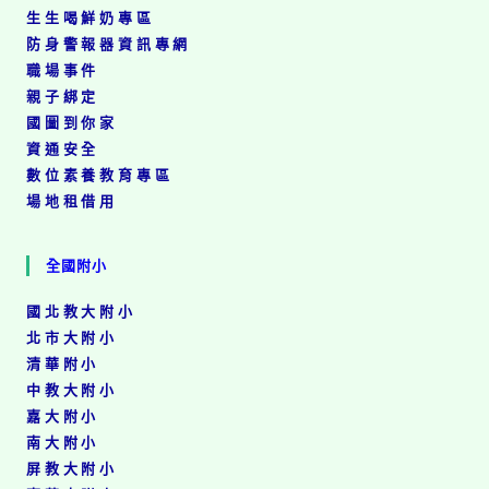
畫
生生喝鮮奶專區
─
防身警報器資訊專網
第
十
職場事件
屆
親子綁定
新
國圖到你家
住
資通安全
民
舞
數位素養教育專區
蹈
場地租借用
比
賽」，
歡
全國附小
迎
參
國北教大附小
加。
￼
北市大附小
清華附小
中教大附小
嘉大附小
南大附小
屏教大附小