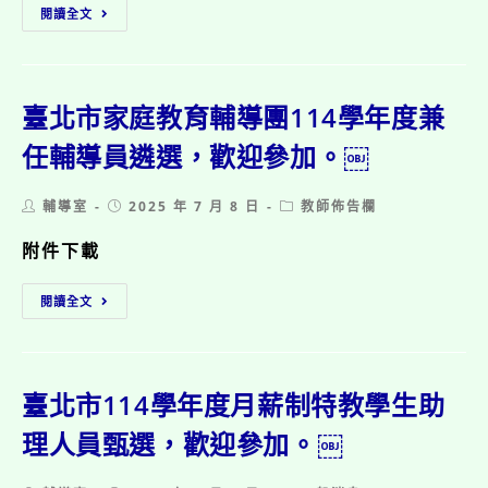
教
庭，
閱讀全文
育
歡
部
迎
114
參
年
加。
教
臺北市家庭教育輔導團114學年度兼
師
節
任輔導員遴選，歡迎參加。￼
敬
師
Post
Post
Post
輔導室
2025 年 7 月 8 日
教師佈告欄
徵
author:
published:
category:
稿
附件下載
活
動
臺
，
閱讀全文
北
歡
市
迎
家
參
庭
加。
教
臺北市114學年度月薪制特教學生助
育
輔
理人員甄選，歡迎參加。￼
導
團