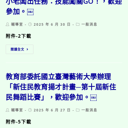
小老闆出任務：技能闖關GO！，歡迎
才
歡
計
參加。￼
迎
畫
參
─
加。
Post
Post
Post
輔導室
2025 年 6 月 30 日
一般消息
第
￼
author:
published:
category:
十
附件-2下載
屆
新
小
住
閱讀全文
老
民
闆
舞
出
蹈
任
比
務：
賽」，
教育部委託國立臺灣藝術大學辦理
技
歡
能
「新住民教育揚才計畫─第十屆新住
迎
闖
參
民舞蹈比賽」，歡迎參加。￼
關
加。
GO！，
歡
Post
Post
Post
輔導室
2025 年 6 月 27 日
一般消息
迎
author:
published:
category:
參
附件-5下載
加。