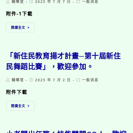
Post
Post
Post
輔導室
2025 年 7 月 7 日
一般消息
114
author:
published:
category:
學
附件-1下載
年
度
臺
兼
閱讀全文
北
任
市
輔
114
導
學
員
年
遴
「新住民教育揚才計畫─第十屆新住
度
選，
月
民舞蹈比賽」，歡迎參加。
歡
薪
迎
制
參
Post
Post
Post
輔導室
2025 年 7 月 2 日
一般消息
特
加。
author:
published:
category:
教
￼
附件下載
學
生
「新
助
閱讀全文
住
理
民
人
教
員
育
甄
揚
選，