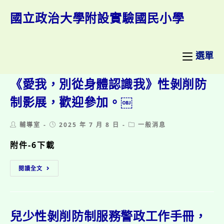
跳
轉
國立政治大學附設實驗國民小學
至
主
要
內
選單
容
《愛我，別從身體認識我》性剝削防
制影展，歡迎參加。￼
Post
Post
Post
輔導室
2025 年 7 月 8 日
一般消息
author:
published:
category:
附件-6下載
《愛
閱讀全文
我，
別
從
身
體
兒少性剝削防制服務警政工作手冊，
認