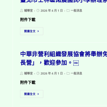
灣
訟
賽
月
Post
Post
Post
輔導室
2026 年 4 月 1 日
一般消息
author:
published:
category:
珍
「雲
附件下載
珠
支
社
持
臺
閱讀全文
會
線
北
福
上
市
利
講
士
基
座」，
中華非營利組織發展協會將舉辦
林
金
歡
區
長營」，歡迎參加。￼
會
迎
雨
辦
參
農
理
加。
Post
Post
Post
輔導室
2026 年 4 月 1 日
一般消息
國
author:
published:
category:
「推
民
附件下載
廣
小
「全
中
學
閱讀全文
家
華
辦
珍
非
理