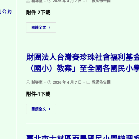
Post
Post
Post
輔導室
2026 年 4 月 7 日
教師佈告欄
author:
published:
category:
利公約
附件-2下載
教
閱讀全文
育
部
教
財團法人台灣賽珍珠社會福利基
師
諮
（國小）教案」至全國各國民小
商
輔
Post
Post
Post
輔導室
2026 年 4 月 7 日
教師佈告欄
導
author:
published:
category:
支
附件-1下載
持
財
中
閱讀全文
團
心
法
115
人
年
臺北市士林區雨農國民小學辦理
台
馨