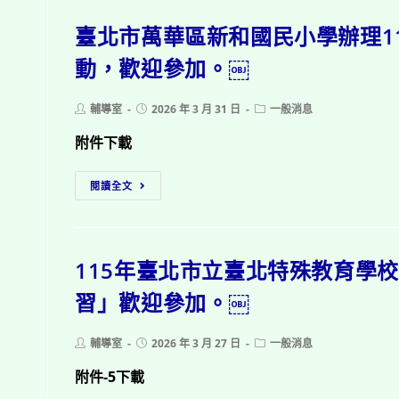
愛
營
系
新
臺北市萬華區新和國民小學辦理1
利
列
住
組
親
動，歡迎參加。￼
民
織
職
（國
發
講
小）
Post
Post
Post
輔導室
2026 年 3 月 31 日
一般消息
展
座，
author:
published:
category:
教
協
歡
附件下載
案」
會
迎
至
臺
將
參
閱讀全文
全
北
舉
加。
國
市
辦
￼
各
萬
免
國
115年臺北市立臺北特殊教育學
華
費
民
區
活
習」歡迎參加。￼
小
新
動
學
和
「小
計
Post
Post
Post
輔導室
2026 年 3 月 27 日
一般消息
國
小
author:
published:
category:
劃」，
民
行
附件-5下載
歡
小
動