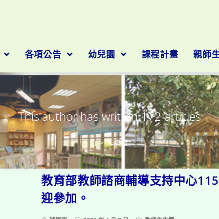
作者:
輔導
隊
各項公告
幼兒園
課程計畫
親師
This author has written 172 articles
>
輔導室
教育部教師諮商輔導支持中心11
迎參加。