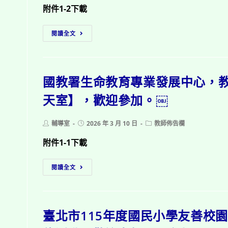
學
歡
中、
附件1-2下載
生
迎
小
信
參
財
生
閱讀全文
託
加。
團
職
財
￼
法
業
產
人
輔
規
國教署生命教育專業發展中心，
正
導
劃
覺
研
天室】，歡迎參加。￼
研
教
習
習」
育
營，
歡
Post
Post
Post
輔導室
2026 年 3 月 10 日
教師佈告欄
基
歡
author:
published:
category:
迎
金
迎
附件1-1下載
參
會
參
加。
國
生
加。
閱讀全文
￼
教
命
￼
署
教
生
育
臺北市115年度國民小學友善校
命
「生
教
命