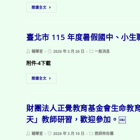
迎
115
學
家‧
閱讀全文
參
年
辦
服
加。
臺
理
務
北
115
關
臺北市 115 年度暑假國中、小
市
年
懷
立
度
成
臺
「愛
長
Post
Post
Post
輔導室
2026 年 3 月 26 日
一般消息
author:
published:
category:
北
·
營」，
附件-4下載
特
陪
歡
殊
伴」
迎
臺
閱讀全文
教
親
參
北
育
職
加。
市
學
教
￼
115
校
育
財團法人正覺教育基金會生命教
年
「身
講
度
天」教師研習，歡迎參加。￼
心
座
暑
障
活
假
礙
動，
Post
Post
Post
輔導室
2026 年 3 月 10 日
教師佈告欄
國
author:
published:
category: