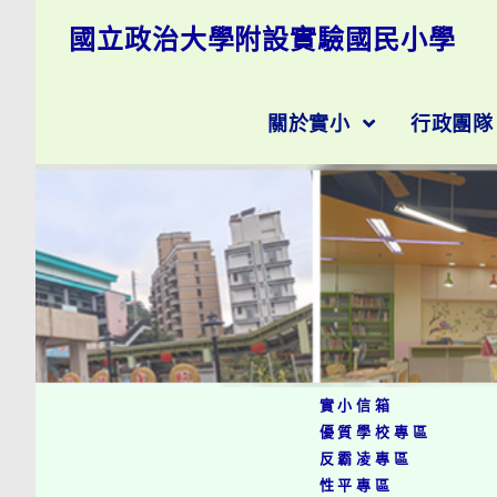
跳
國立政治大學附設實驗國民小學
轉
至
主
要
關於實小
行政團
內
容
實小信箱
優質學校專區
反霸凌專區
性平專區