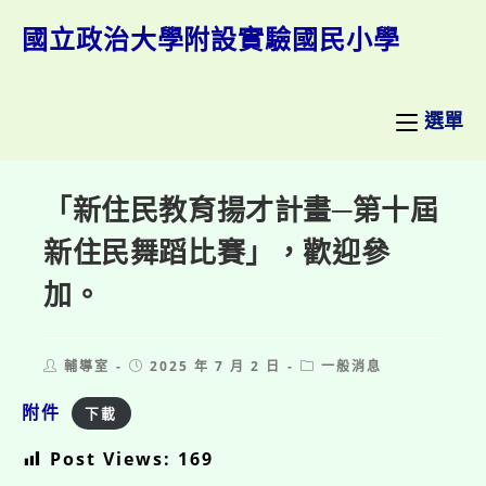
跳
轉
國立政治大學附設實驗國民小學
至
主
要
內
選單
容
「新住民教育揚才計畫─第十屆
新住民舞蹈比賽」，歡迎參
加。
Post
Post
Post
輔導室
2025 年 7 月 2 日
一般消息
author:
published:
category:
附件
下載
Post Views:
169