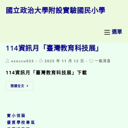
跳
轉
國立政治大學附設實驗國民小學
至
主
要
內
選單
容
114資訊月「臺灣教育科技展」
Post
Post
Post
esnccu033
2025 年 11 月 12 日
一般消息
author:
published:
category:
114資訊月「臺灣教育科技展」下載
114
閱讀全文
資
訊
月
「臺
灣
實小信箱
教
育
優質學校專區
科