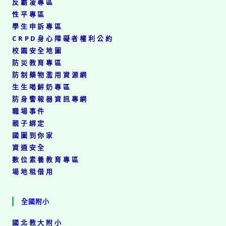
反霸凌專區
技
性平專區
展」
學生申訴專區
CRPD身心障礙者權利公約
校園安全地圖
防災教育專區
防制藥物濫用資源網
生生喝鮮奶專區
防身警報器資訊專網
職場事件
親子綁定
國圖到你家
資通安全
數位素養教育專區
場地租借用
全國附小
國北教大附小