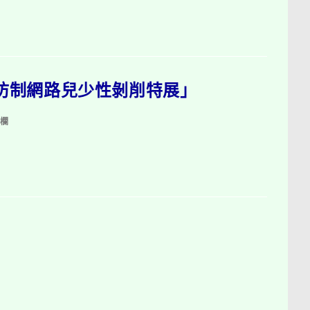
防制網路兒少性剝削特展」
告欄
」