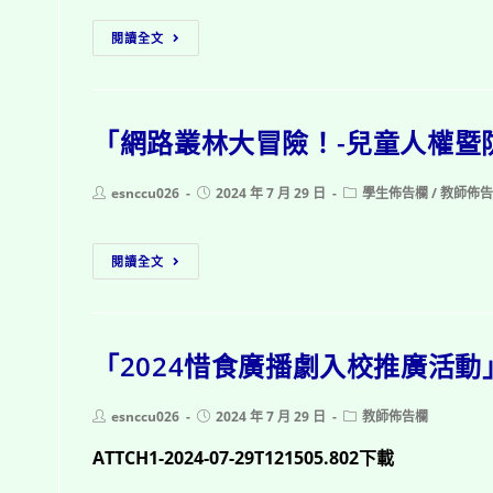
廣
113
閱讀全文
實
年
施
環
計
境
畫」
「網路叢林大冒險！-兒童人權暨
教
育
攝
Post
Post
Post
esnccu026
2024 年 7 月 29 日
學生佈告欄
/
教師佈
author:
published:
category:
影
競
「網
閱讀全文
賽」
路
徵
叢
件
林
「2024惜食廣播劇入校推廣活動
大
冒
險！-
Post
Post
Post
esnccu026
2024 年 7 月 29 日
教師佈告欄
author:
published:
category:
兒
ATTCH1-2024-07-29T121505.802下載
童