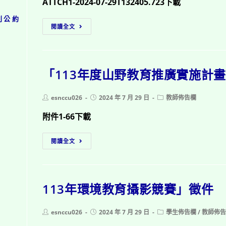
ATTCH1-2024-07-29T132405.723下載
利公約
「113
閱讀全文
年
環
境
「113年度山野教育推廣實施計
知
識
競
Post
Post
Post
esnccu026
2024 年 7 月 29 日
教師佈告欄
author:
published:
category:
賽」
附件1-66下載
「113
閱讀全文
年
度
山
113年環境教育攝影競賽」徵件
野
教
育
Post
Post
Post
esnccu026
2024 年 7 月 29 日
學生佈告欄
/
教師佈
author:
published:
category:
推