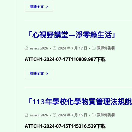
遷
「聰
閱讀全文
教
明
育
做
教
打
案
「心視野講堂—淨零綠生活」
掃
設
乾
計
淨
Post
Post
Post
esnccu026
2024 年 7 月 17 日
教師佈告欄
競
author:
published:
category:
又
賽
ATTCH1-2024-07-17T110809.987下載
安
全」
「心
閱讀全文
視
野
講
「113年學校化學物質管理法規
堂
—
淨
Post
Post
Post
esnccu026
2024 年 7 月 15 日
教師佈告欄
author:
published:
category:
零
ATTCH1-2024-07-15T145316.539下載
綠