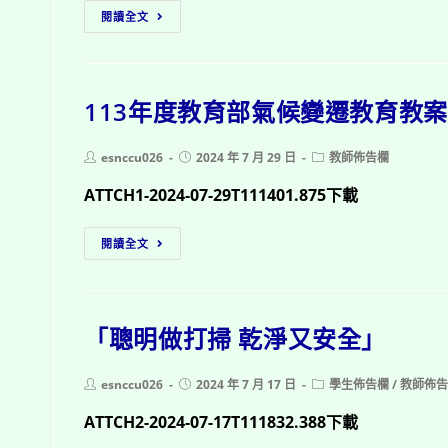
人
「2024
閱讀全文
權
惜
暨
食
防
廣
制
113年度教育部氣候變遷教育教
播
網
劇
路
入
Post
Post
Post
esnccu026
2024 年 7 月 29 日
教師佈告欄
兒
author:
published:
category:
校
少
ATTCH1-2024-07-29T111401.875下載
推
性
廣
113
剝
閱讀全文
活
年
削
動」
度
特
教
展」
「聰明做打掃 乾淨又安全」
育
部
氣
Post
Post
Post
esnccu026
2024 年 7 月 17 日
學生佈告欄
/
教師佈
author:
published:
category:
候
ATTCH2-2024-07-17T111832.388下載
變