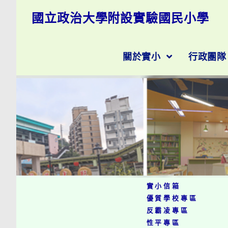
跳
國立政治大學附設實驗國民小學
轉
至
主
作
要
關於實小
行政團
內
容
實小信箱
優質學校專區
反霸凌專區
性平專區