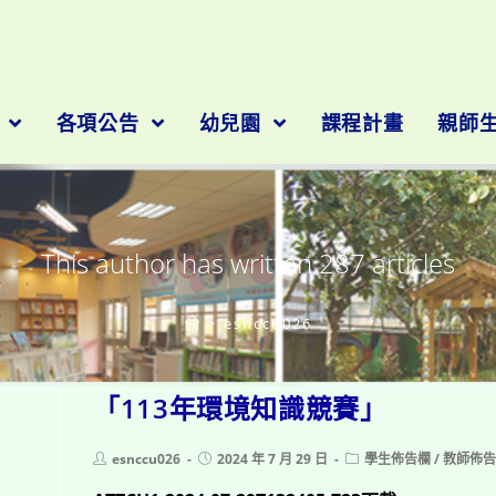
者:
esnccu
隊
各項公告
幼兒園
課程計畫
親師
This author has written 287 articles
>
esnccu026
「113年環境知識競賽」
Post
Post
Post
esnccu026
2024 年 7 月 29 日
學生佈告欄
/
教師佈
author:
published:
category: