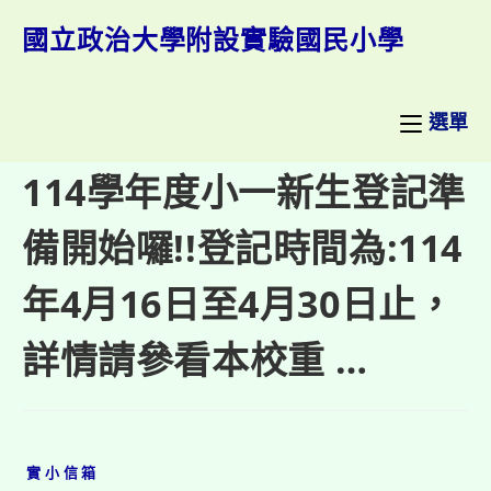
跳
轉
國立政治大學附設實驗國民小學
至
主
要
內
選單
容
114學年度小一新生登記準
備開始囉!!登記時間為:114
年4月16日至4月30日止，
詳情請參看本校重 …
實小信箱