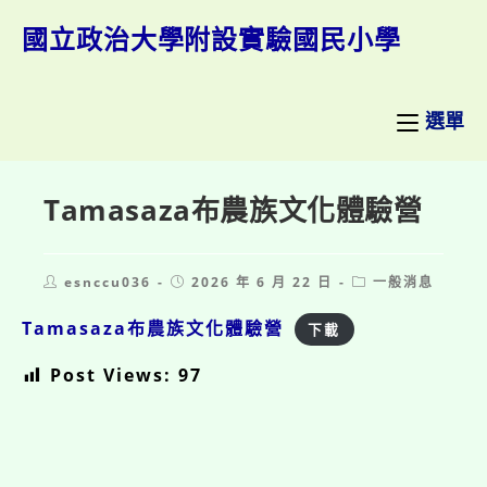
跳
轉
國立政治大學附設實驗國民小學
至
主
要
內
選單
容
Tamasaza布農族文化體驗營
Post
Post
Post
esnccu036
2026 年 6 月 22 日
一般消息
author:
published:
category:
Tamasaza布農族文化體驗營
下載
Post Views:
97