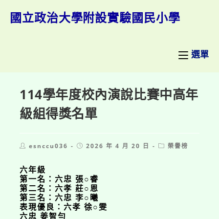
跳
轉
國立政治大學附設實驗國民小學
至
主
要
內
選單
容
114學年度校內演說比賽中高年
級組得獎名單
Post
Post
Post
esnccu036
2026 年 4 月 20 日
榮譽榜
author:
published:
category:
六年級
第一名：六忠 張○睿
第二名：六孝 莊○恩
第三名：六忠 李○曦
表現優良：六孝 徐○雯
六忠 姜智勻