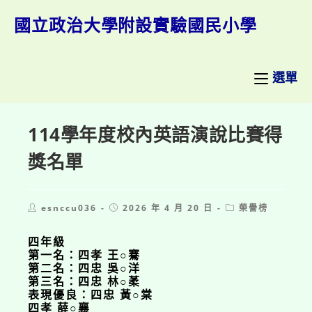
跳
轉
國立政治大學附設實驗國民小學
至
主
要
內
選單
容
114學年度校內英語演說比賽得
獎名單
Post
Post
Post
esnccu036
2026 年 4 月 20 日
榮譽榜
author:
published:
category:
四年級
第一名：四孝 王○騫
第二名：四忠 吳○洋
第三名：四忠 林○葇
表現優良：四忠 黃○棠
四孝 薛○襄