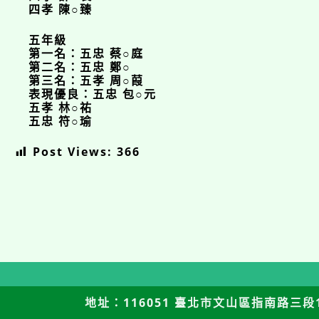
四孝 陳○臻
五年級
第一名：五忠 蔡○庭
第二名：五忠 鄭○
第三名：五孝 周○葭
表現優良：五忠 包○元
五孝 林○祐
五忠 符○瑜
Post Views:
366
地址：116051 臺北市文山區指南路三段12號