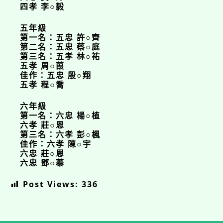
四孝 李○毅
五年級
第一名：五忠 許○齊
第二名：五忠 蔡○庭
第三名：五孝 林○祐
五孝 周○葭
佳作：五忠 殷○翔
五孝 程○喬
六年級
第一名：六忠 楊○植
六孝 莊○恩
第三名：六孝 彭○楓
佳作：六孝 陳○宇
六忠 莊○恩
六忠 鄧○蓁
Post Views:
336