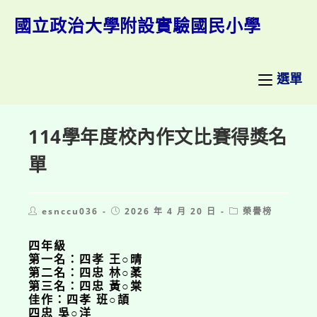
跳
轉
國立政治大學附設實驗國民小學
至
主
要
內
選單
容
114學年度校內作文比賽得獎名
單
Post
Post
Post
esnccu036
2026 年 4 月 20 日
榮譽榜
author:
published:
category:
四年級
第一名：四孝 王○晴
第二名：四忠 林○葇
第三名：四忠 黃○棠
佳作：四孝 班○頡
四忠 吳○洋