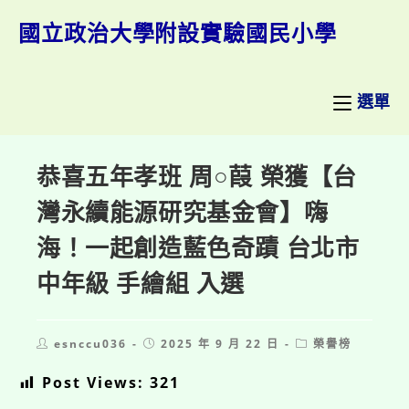
跳
轉
國立政治大學附設實驗國民小學
至
主
要
內
選單
容
恭喜五年孝班 周○葭 榮獲【台
灣永續能源研究基金會】嗨
海！一起創造藍色奇蹟 台北市
中年級 手繪組 入選
Post
Post
Post
esnccu036
2025 年 9 月 22 日
榮譽榜
author:
published:
category:
Post Views:
321