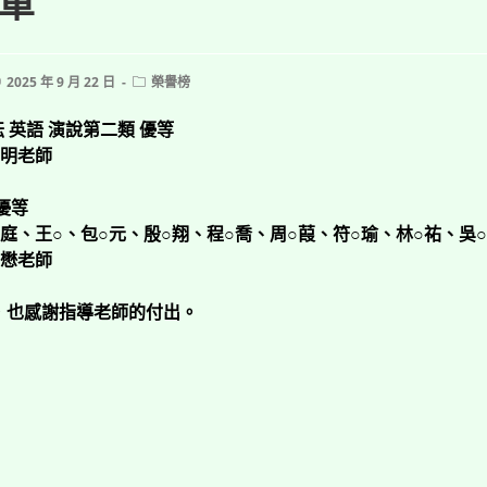
單
ost
Post
2025 年 9 月 22 日
榮譽榜
ublished:
category:
耘 英語 演說第二類
優等
○明老師
優等
庭、王○、包○元、殷○翔、程○喬、周○葭、符○瑜、林○祐、吳
○懋老師
，也感謝指導老師的付出。