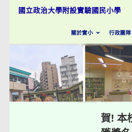
跳
國立政治大學附設實驗國民小學
轉
至
主
要
關於實小
行政團
內
容
>
賀! 