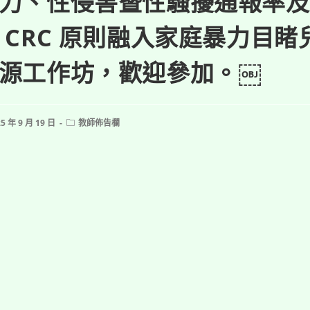
力、性侵害暨性騷擾通報率及
 CRC 原則融入家庭暴力目睹
源工作坊，歡迎參加。￼
Post
5 年 9 月 19 日
教師佈告欄
shed:
category: