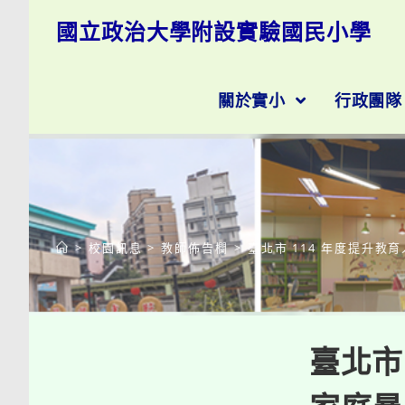
跳
國立政治大學附設實驗國民小學
轉
至
主
要
關於實小
行政團
內
容
>
校園訊息
>
教師佈告欄
>
臺北市 114 年度提升
臺北市