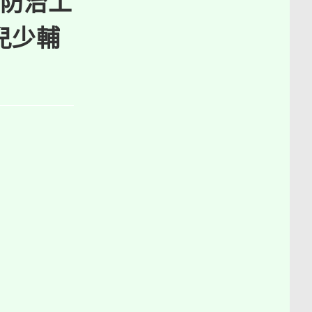
防治工
兒少輔