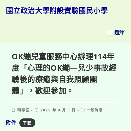
跳
轉
國立政治大學附設實驗國民小學
至
主
要
內
選單
容
OK繃兒童服務中心辦理114年
度「心理的OK繃—兒少事故經
驗後的療癒與自我照顧團
體」，歡迎參加。
Post
Post
Post
輔導室
2025 年 9 月 5 日
一般消息
author:
published:
category:
附件
下載