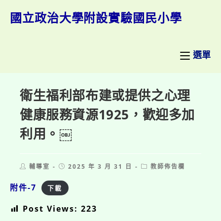
跳
轉
國立政治大學附設實驗國民小學
至
主
要
內
選單
容
衛生福利部布建或提供之心理
健康服務資源1925，歡迎多加
利用。￼
Post
Post
Post
輔導室
2025 年 3 月 31 日
教師佈告欄
author:
published:
category:
附件-7
下載
Post Views:
223