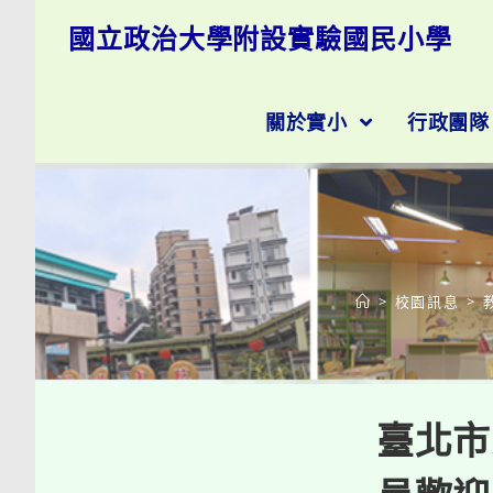
跳
國立政治大學附設實驗國民小學
轉
至
主
要
關於實小
行政團
內
容
>
校園訊息
>
臺北市