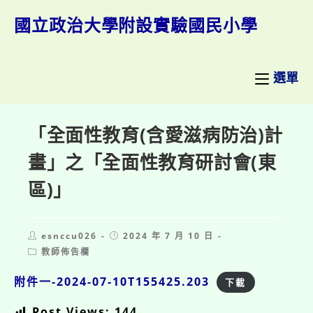
跳
轉
國立政治大學附設實驗國民小學
至
主
要
內
選單
容
「全面性教育(含愛滋病防治)計
畫」之「全面性教育研討會(東
區)」
Post
Post
esnccu026
2024 年 7 月 10 日
author:
published:
Post
教師佈告欄
category:
附件一-2024-07-10T155425.203
下載
Post Views:
144