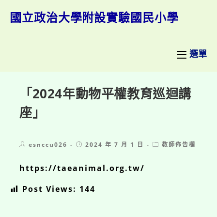
跳
轉
國立政治大學附設實驗國民小學
至
主
要
內
選單
容
「2024年動物平權教育巡迴講
座」
Post
Post
Post
esnccu026
2024 年 7 月 1 日
教師佈告欄
author:
published:
category:
https://taeanimal.org.tw/
Post Views:
144