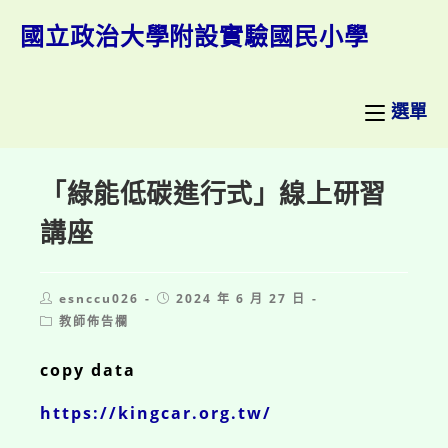
跳
轉
國立政治大學附設實驗國民小學
至
主
要
內
選單
容
「綠能低碳進行式」線上研習
講座
Post
Post
esnccu026
2024 年 6 月 27 日
author:
published:
Post
教師佈告欄
category:
copy data
https://kingcar.org.tw/