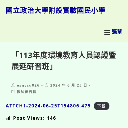
跳
轉
國立政治大學附設實驗國民小學
至
主
要
內
選單
容
「113年度環境教育人員認證暨
展延研習班」
Post
Post
esnccu026
2024 年 6 月 25 日
author:
published:
Post
教師佈告欄
category:
ATTCH1-2024-06-25T154806.475
下載
Post Views:
146