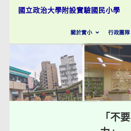
跳
國立政治大學附設實驗國民小學
轉
至
主
要
關於實小
行政團
內
容
>
「不要