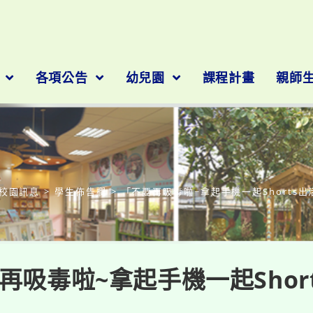
隊
各項公告
幼兒園
課程計畫
親師
部落格
校園訊息
>
學生佈告欄
>
「不要再吸毒啦~拿起手機一起Shorts出
再吸毒啦~拿起手機一起Shor