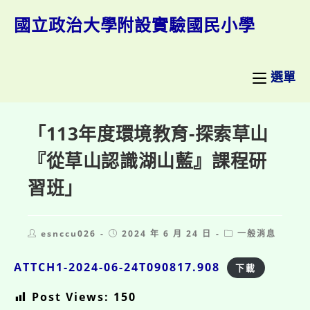
跳
轉
國立政治大學附設實驗國民小學
至
主
要
內
選單
容
「113年度環境教育-探索草山
『從草山認識湖山藍』課程研
習班」
Post
Post
Post
esnccu026
2024 年 6 月 24 日
一般消息
author:
published:
category:
ATTCH1-2024-06-24T090817.908
下載
Post Views:
150