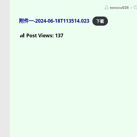
Post
P
esnccu026
author:
p
附件一-2024-06-18T113514.023
下載
Post Views:
137