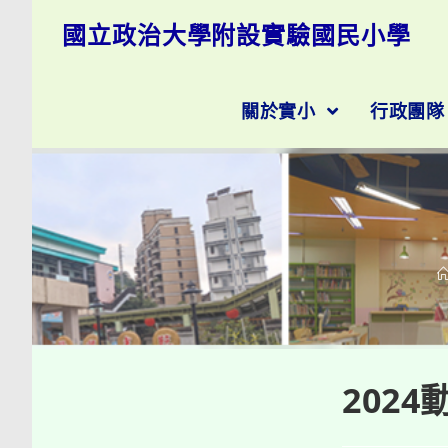
跳
國立政治大學附設實驗國民小學
轉
至
主
要
關於實小
行政團
內
容
202