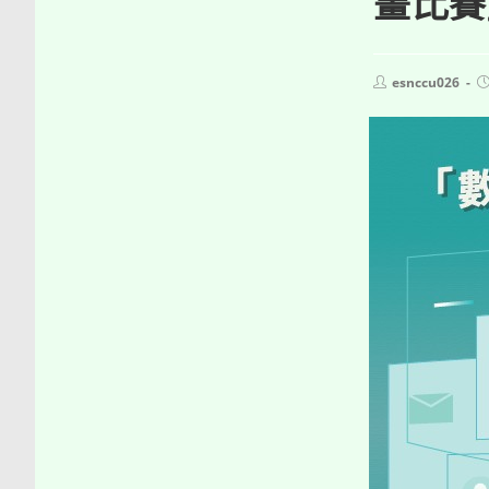
畫比賽
Post
P
esnccu026
author:
p