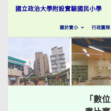
跳
國立政治大學附設實驗國民小學
轉
至
主
要
關於實小
行政團
內
容
>
「數位