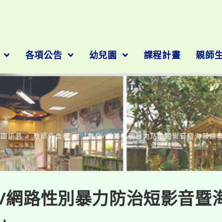
隊
各項公告
幼兒園
課程計畫
親師
部落格
校園訊息
>
教師佈告欄
>
「數位/網路性別暴力防治短影音暨海報繪
/網路性別暴力防治短影音暨