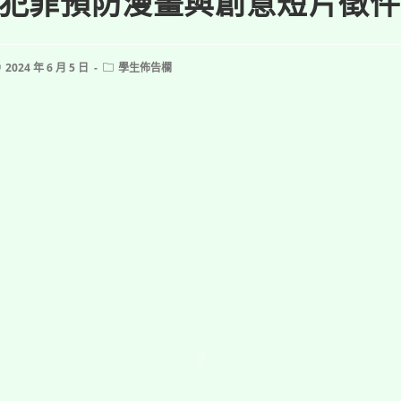
犯罪預防漫畫與創意短片徵件
ost
Post
2024 年 6 月 5 日
學生佈告欄
ublished:
category: