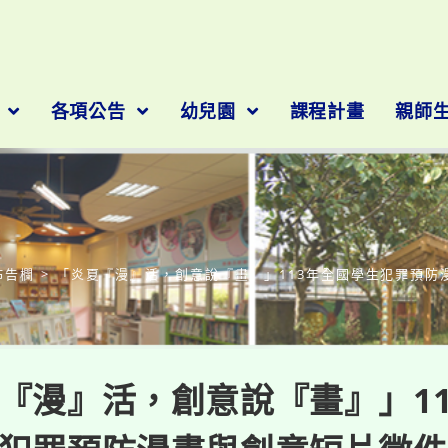
隊
各項公告
幼兒園
課程計畫
親師
部落格
佈告欄
>
「炎夏『漫』活，創意說『畫』」113年全國學生犯罪預防
『漫』活，創意說『畫』」11