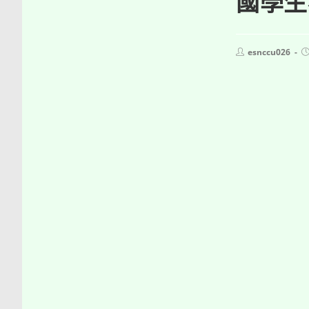
國學生
Post
P
esnccu026
author:
p