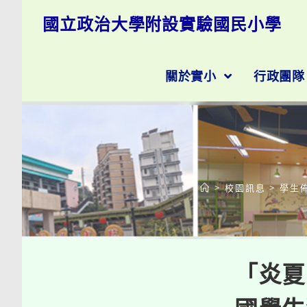
跳
國立政治大學附設實驗國民小學
轉
至
主
要
關於實小
行政團
內
容
>
校園訊息
>
學生
「炎夏