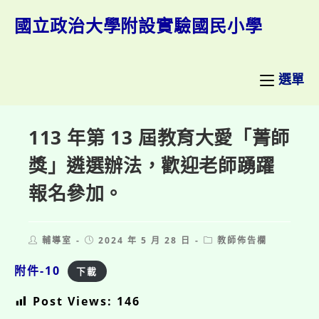
跳
轉
國立政治大學附設實驗國民小學
至
主
要
內
選單
容
113 年第 13 屆教育大愛「菁師
獎」遴選辦法，歡迎老師踴躍
報名參加。
Post
Post
Post
輔導室
2024 年 5 月 28 日
教師佈告欄
author:
published:
category:
附件-10
下載
Post Views:
146