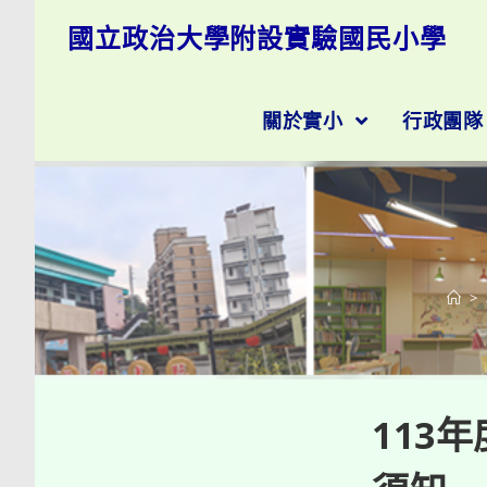
跳
國立政治大學附設實驗國民小學
轉
至
主
要
關於實小
行政團
內
容
>
113