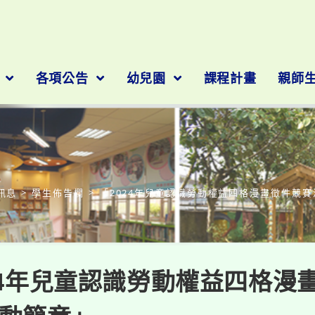
隊
各項公告
幼兒園
課程計畫
親師
部落格
訊息
>
學生佈告欄
>
「2024年兒童認識勞動權益四格漫畫徵件競
24年兒童認識勞動權益四格漫