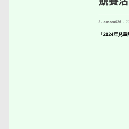
競賽活
Post
P
esnccu026
author:
p
「2024年兒