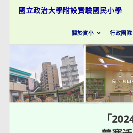
跳
國立政治大學附設實驗國民小學
轉
至
主
要
關於實小
行政團
內
容
>
校園
「20