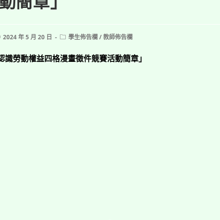
動簡章」
ost
Post
2024 年 5 月 20 日
學生佈告欄
/
教師佈告欄
ublished:
category:
童認識勞動權益四格漫畫徵件競賽活動簡章」