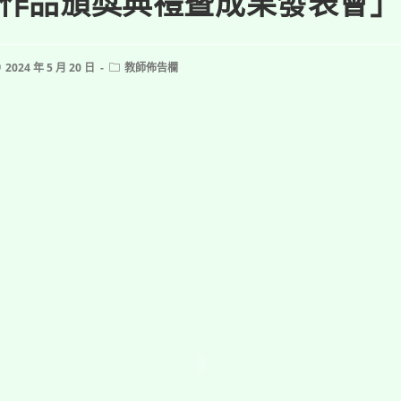
作品頒獎典禮暨成果發表會」
ost
Post
2024 年 5 月 20 日
教師佈告欄
ublished:
category: