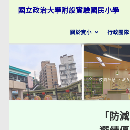
跳
國立政治大學附設實驗國民小學
轉
至
主
要
關於實小
行政團
內
容
>
校園訊息
>
教
「防減