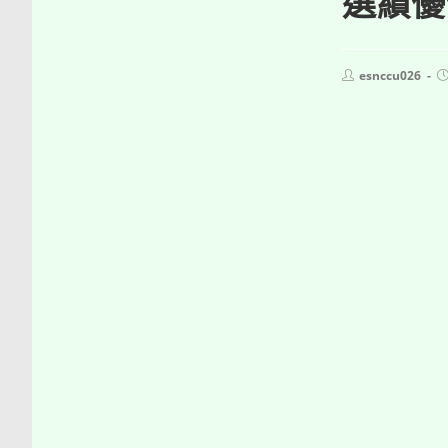
選績優
Post
P
esnccu026
author:
p