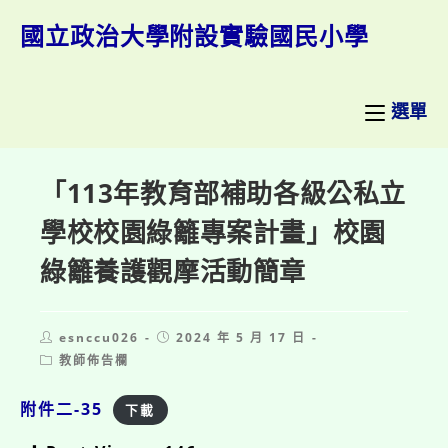
跳
轉
國立政治大學附設實驗國民小學
至
主
要
內
選單
容
「113年教育部補助各級公私立
學校校園綠籬專案計畫」校園
綠籬養護觀摩活動簡章
Post
Post
esnccu026
2024 年 5 月 17 日
author:
published:
Post
教師佈告欄
category:
附件二-35
下載