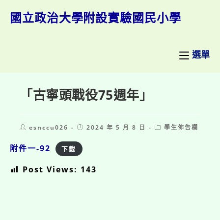
跳
轉
國立政治大學附設實驗國民小學
至
主
要
內
選單
容
「古寧頭戰役75週年」
Post
Post
Post
esnccu026
2024 年 5 月 8 日
學生佈告欄
author:
published:
category:
附件一-92
下載
Post Views:
143