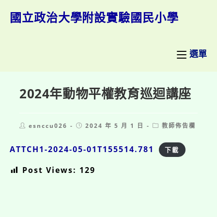
跳
轉
國立政治大學附設實驗國民小學
至
主
要
內
選單
容
2024年動物平權教育巡迴講座
Post
Post
Post
esnccu026
2024 年 5 月 1 日
教師佈告欄
author:
published:
category:
ATTCH1-2024-05-01T155514.781
下載
Post Views:
129