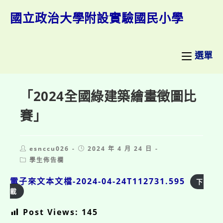
跳
轉
國立政治大學附設實驗國民小學
至
主
要
內
選單
容
「2024全國綠建築繪畫徵圖比
賽」
Post
Post
esnccu026
2024 年 4 月 24 日
author:
published:
Post
學生佈告欄
category:
電子來文本文檔-2024-04-24T112731.595
下
載
Post Views:
145