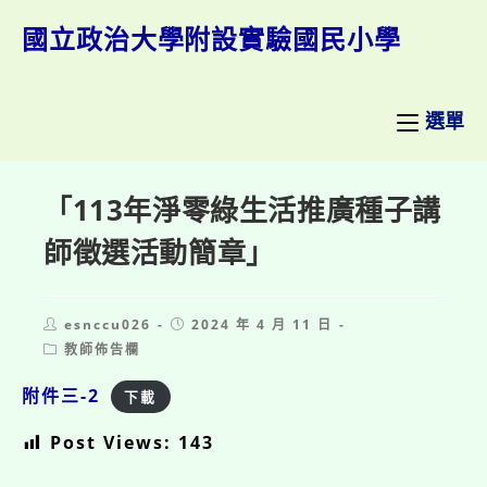
跳
轉
國立政治大學附設實驗國民小學
至
主
要
內
選單
容
「113年淨零綠生活推廣種子講
師徵選活動簡章」
Post
Post
esnccu026
2024 年 4 月 11 日
author:
published:
Post
教師佈告欄
category:
附件三-2
下載
Post Views:
143