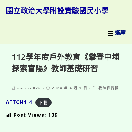
跳
轉
國立政治大學附設實驗國民小學
至
主
要
內
選單
容
112學年度戶外教育《攀登中埔
探索富陽》教師基礎研習
Post
Post
Post
esnccu026
2024 年 4 月 9 日
教師佈告欄
author:
published:
category:
ATTCH1-4
下載
Post Views:
139