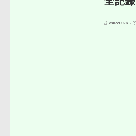
全記錄
Post
P
esnccu026
author:
p