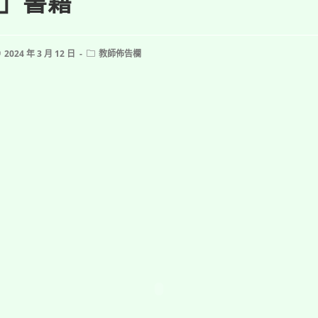
」書籍
ost
Post
2024 年 3 月 12 日
教師佈告欄
ublished:
category: