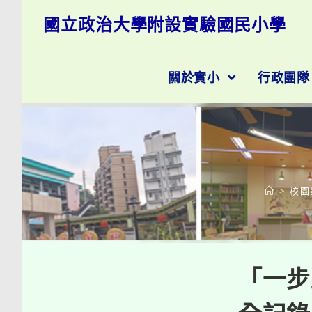
跳
國立政治大學附設實驗國民小學
轉
至
主
要
關於實小
行政團
內
容
>
校園
「一步