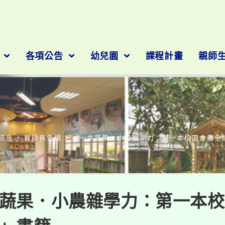
隊
各項公告
幼兒園
課程計畫
親師
部落格
訊息
>
教師佈告欄
>
「一步蔬果．小農雜學力：第一本校園食農全
蔬果．小農雜學力：第一本校