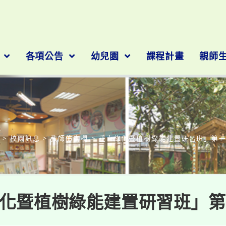
隊
各項公告
幼兒園
課程計畫
親師
部落格
>
校園訊息
>
教師佈告欄
>
垂直綠化暨植樹綠能建置研習班」第
化暨植樹綠能建置研習班」第