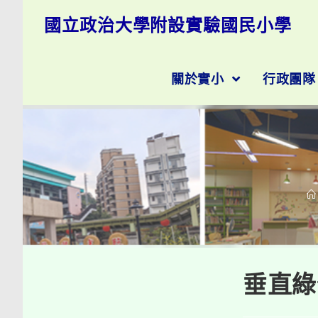
跳
國立政治大學附設實驗國民小學
轉
至
主
要
關於實小
行政團
內
容
垂直綠