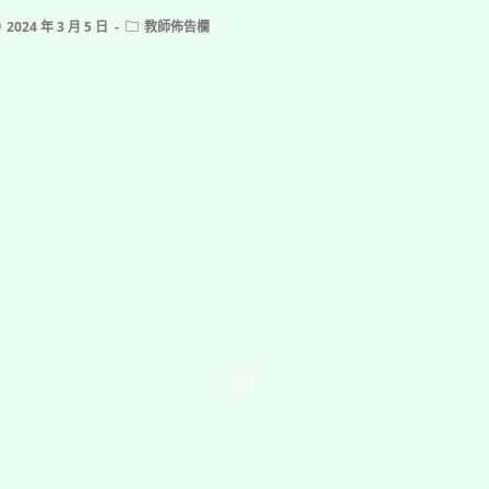
ost
Post
2024 年 3 月 5 日
教師佈告欄
ublished:
category: