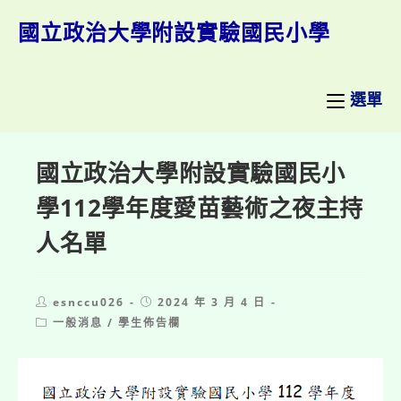
跳
轉
國立政治大學附設實驗國民小學
至
主
要
內
選單
容
國立政治大學附設實驗國民小
學112學年度愛苗藝術之夜主持
人名單
Post
Post
esnccu026
2024 年 3 月 4 日
author:
published:
Post
一般消息
/
學生佈告欄
category: