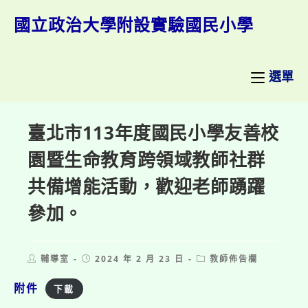
跳
轉
國立政治大學附設實驗國民小學
至
主
要
內
選單
容
臺北市113年度國民小學友善校
園暨生命教育跨領域教師社群
共備增能活動，歡迎老師踴躍
參加。
Post
Post
Post
輔導室
2024 年 2 月 23 日
教師佈告欄
author:
published:
category:
附件
下載